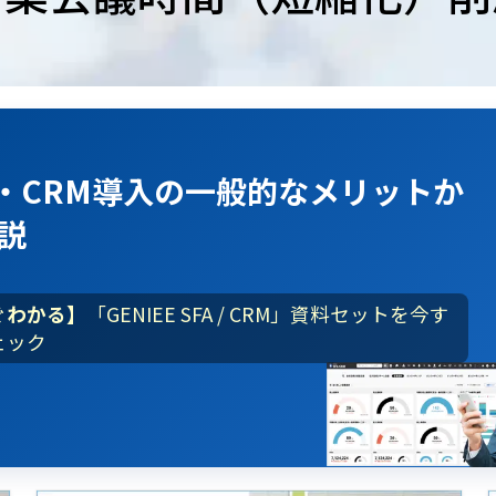
A・CRM導入
の
一般的なメリット
か
説
ぐわかる】
「GENIEE SFA / CRM」資料セットを今す
ェック