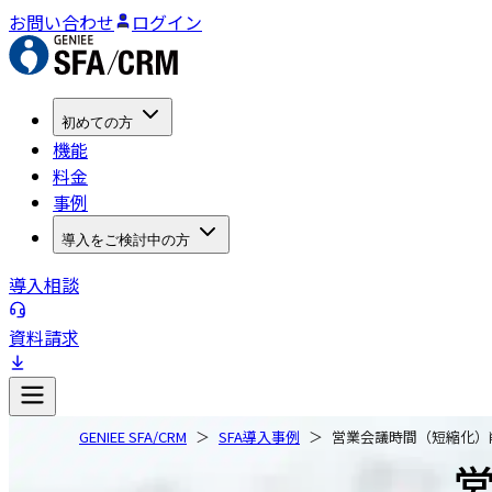
お問い合わせ
ログイン
初めての方
機能
料金
事例
導入をご検討中の方
導入相談
資料請求
GENIEE SFA/CRM
SFA導入事例
営業会議時間（短縮化）