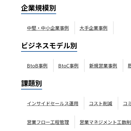
企業規模
別
中堅・中小企業事例
大手企業事例
ビジネスモデル
別
BtoB事例
BtoC事例
新規営業事例
課題
別
インサイドセールス運用
コスト削減
コ
営業フロー工程管理
営業マネジメント工数削