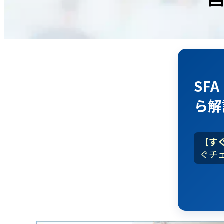
SF
ら解
【す
ぐチ