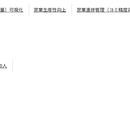
量）可視化
営業生産性向上
営業進捗管理（ヨミ精度
00人