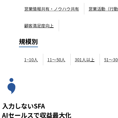
営業情報共有・ノウハウ共有
営業活動（行動
顧客満足度向上
規模
別
1~10人
11～50人
301人以上
51～3
入力しないSFA
AIセールスで収益最大化