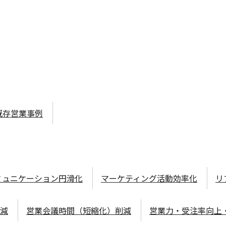
既存営業事例
ミュニケーション円滑化
マーケティング活動効率化
リ
減
営業会議時間（短縮化）削減
営業力・受注率向上