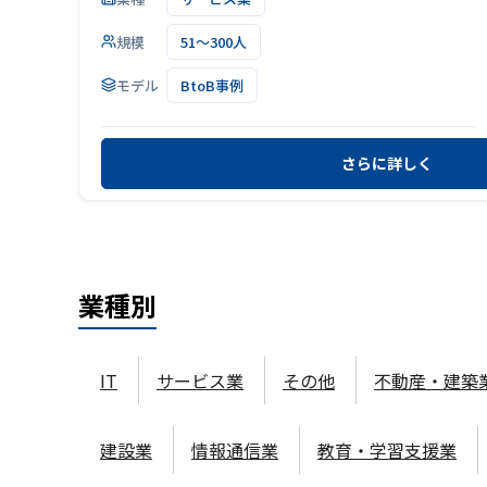
規模
51～300人
モデル
BtoB事例
さらに詳しく
業種
別
IT
サービス業
その他
不動産・建築
建設業
情報通信業
教育・学習支援業