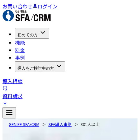
お問い合わせ
ログイン
初めての方
機能
料金
事例
導入をご検討中の方
導入相談
資料請求
GENIEE SFA/CRM
SFA導入事例
301人以上