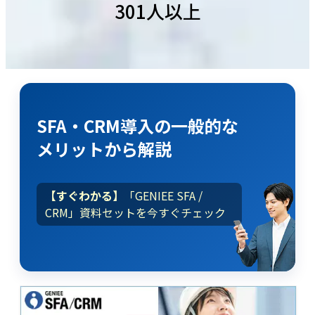
301人以上
SFA・CRM導入
の
一般的な
メリット
から解説
【すぐわかる】
「GENIEE SFA /
CRM」資料セットを今すぐチェック