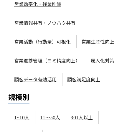
営業効率化・残業削減
営業情報共有・ノウハウ共有
営業活動（行動量）可視化
営業生産性向上
営業進捗管理（ヨミ精度向上）
属人化対策
顧客データ有効活用
顧客満足度向上
規模
別
1~10人
11～50人
301人以上