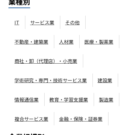
業種
別
IT
サービス業
その他
不動産・建築業
人材業
医療・製薬業
商社・卸（代理店）・小売業
学術研究・専門・技術サービス業
建設業
情報通信業
教育・学習支援業
製造業
複合サービス業
金融・保険・証券業