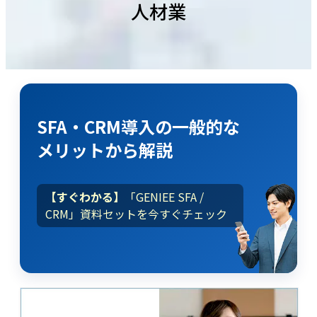
人材業
SFA・CRM導入
の
一般的な
メリット
から解説
【すぐわかる】
「GENIEE SFA /
CRM」資料セットを今すぐチェック