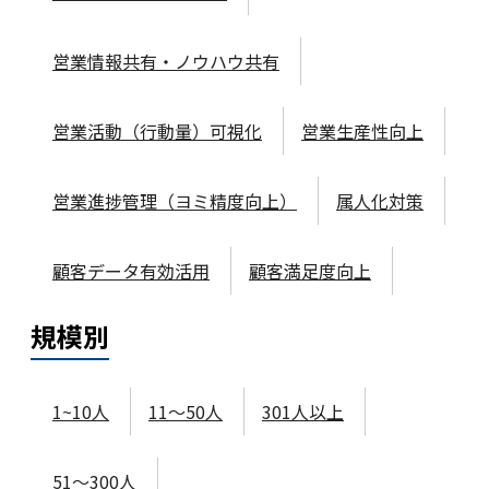
営業情報共有・ノウハウ共有
営業活動（行動量）可視化
営業生産性向上
営業進捗管理（ヨミ精度向上）
属人化対策
顧客データ有効活用
顧客満足度向上
規模
別
1~10人
11～50人
301人以上
51～300人