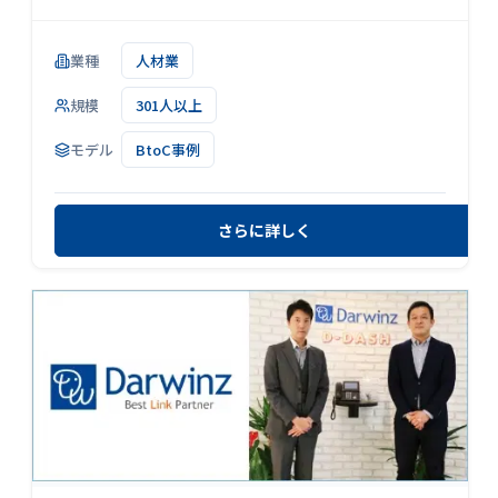
業種
人材業
規模
301人以上
モデル
BtoC事例
さらに詳しく