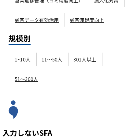
営業進捗管理（ヨミ精度向上）
属人化対策
顧客データ有効活用
顧客満足度向上
規模
別
1~10人
11～50人
301人以上
51～300人
入力しないSFA