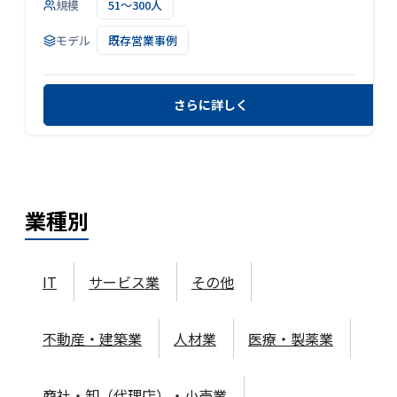
規模
51～300人
モデル
既存営業事例
さらに詳しく
業種
別
IT
サービス業
その他
不動産・建築業
人材業
医療・製薬業
商社・卸（代理店）・小売業