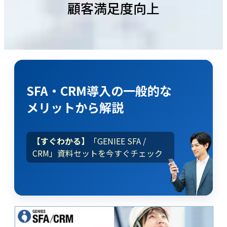
顧客満足度向上
SFA・CRM導入
の
一般的な
メリット
から解説
【すぐわかる】
「GENIEE SFA /
CRM」資料セットを今すぐチェック