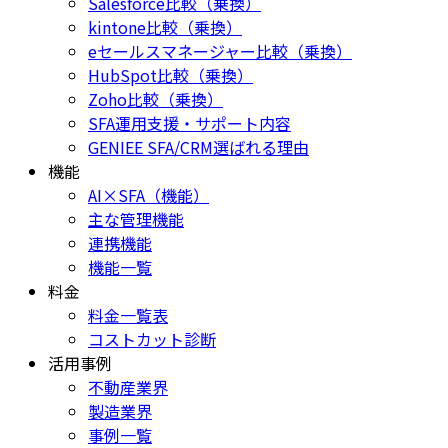
Salesforce比較（乗換）
kintone比較（乗換）
eセールスマネージャー比較（乗換）
HubSpot比較（乗換）
Zoho比較（乗換）
SFA運用支援・サポート内容
GENIEE SFA/CRM選ばれる理由
機能
AI×SFA（機能）
主な管理機能
連携機能
機能一覧
料金
料金一覧表
コストカット診断
活用事例
不動産業界
製造業界
事例一覧