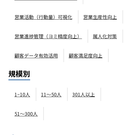
営業活動（行動量）可視化
営業生産性向上
営業進捗管理（ヨミ精度向上）
属人化対策
顧客データ有効活用
顧客満足度向上
規模
別
1~10人
11～50人
301人以上
51～300人