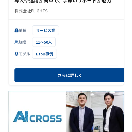
導入や運用が簡単で、手厚いサポートが魅力
株式会社FLIGHTS
業種
サービス業
規模
11～50人
モデル
BtoB事例
さらに詳しく