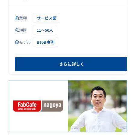
業種
サービス業
規模
11～50人
モデル
BtoB事例
さらに詳しく