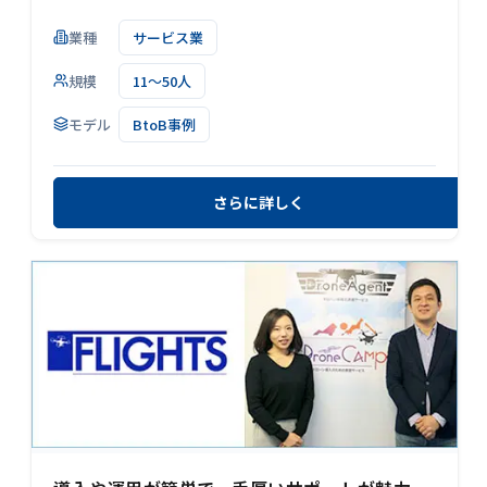
業種
サービス業
規模
11～50人
モデル
BtoB事例
さらに詳しく