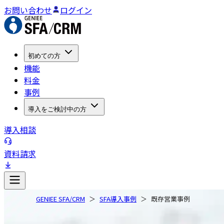
お問い合わせ
ログイン
初めての方
機能
料金
事例
導入をご検討中の方
導入相談
資料請求
GENIEE SFA/CRM
SFA導入事例
既存営業事例