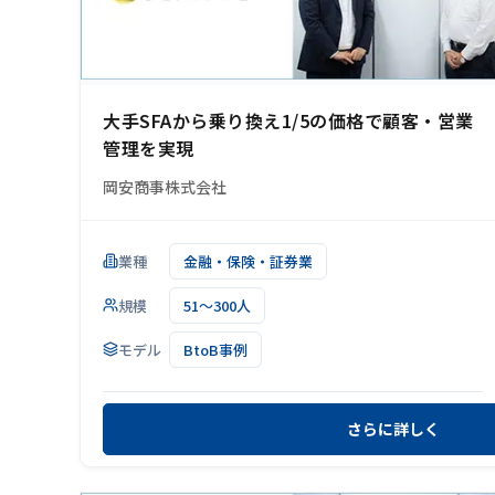
大手SFAから乗り換え1/5の価格で顧客・営業
管理を実現
岡安商事株式会社
業種
金融・保険・証券業
規模
51～300人
モデル
BtoB事例
さらに詳しく