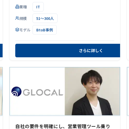
業種
IT
規模
51～300人
モデル
BtoB事例
さらに詳しく
自社の要件を明確にし、営業管理ツール乗り