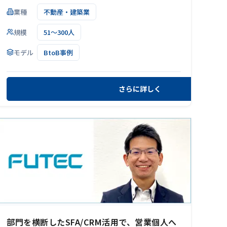
業種
不動産・建築業
規模
51～300人
モデル
BtoB事例
さらに詳しく
部門を横断したSFA/CRM活用で、営業個人へ