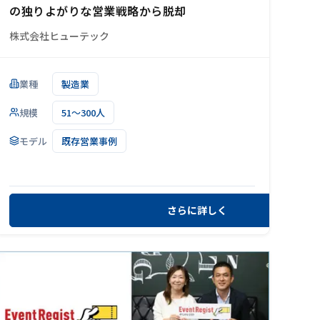
の独りよがりな営業戦略から脱却
株式会社ヒューテック
業種
製造業
規模
51～300人
モデル
既存営業事例
さらに詳しく