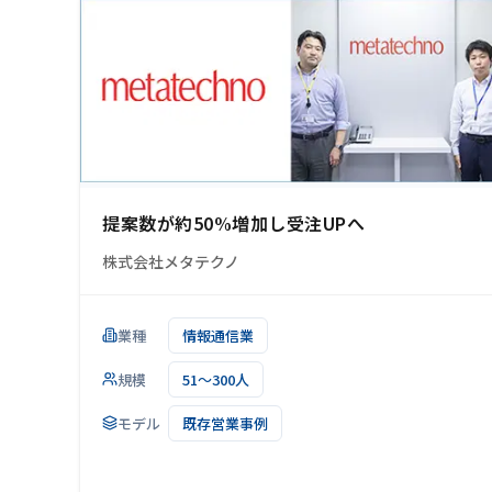
提案数が約50%増加し受注UPへ
株式会社メタテクノ
業種
情報通信業
規模
51～300人
モデル
既存営業事例