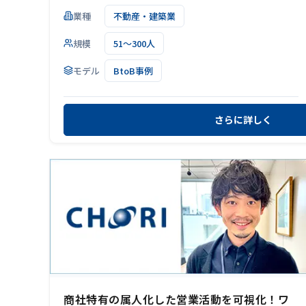
業種
不動産・建築業
規模
51～300人
モデル
BtoB事例
さらに詳しく
商社特有の属人化した営業活動を可視化！ワ