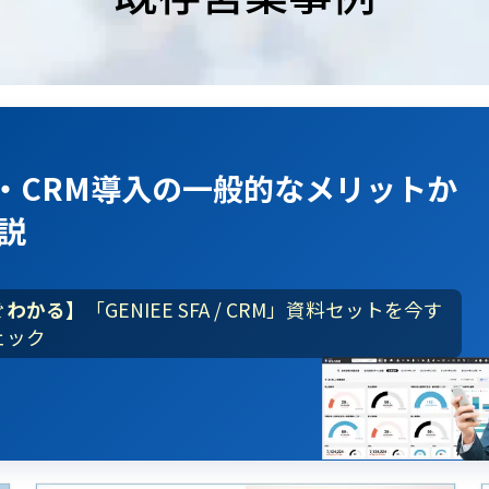
A・CRM導入
の
一般的なメリット
か
説
ぐわかる】
「GENIEE SFA / CRM」資料セットを今す
ェック