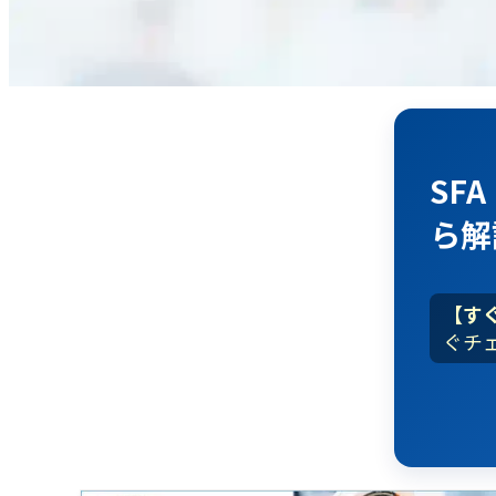
SF
ら解
【す
ぐチ