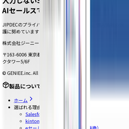
入力しないSFA
AIセールスで収益最大化
JIPDECのプライバシーマーク認証を取得し、個人情報の保
護に努めています
株式会社ジーニー
〒163-6006 東京都新宿区西新宿6-8-1 住友不動産新宿オー
クタワー5/6F
© GENIEE.inc. All Rights Reserved.
製品について
ホーム
選ばれる理由
Salesforce比較（乗換）
kintone比較（乗換）
eセールスマネージャー比較（乗換）