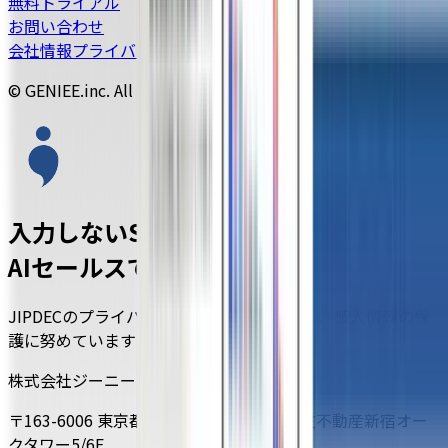
無料トライアル
お問い合わせ
会社情報
プライバシーポリシー
利用規約
推奨環境
© GENIEE.inc. All Rights Reserved.
入力しないSFA
AIセールスで収益最大化
JIPDECのプライバシーマーク認証を取得し、個人情報の保
護に努めています
株式会社ジーニー
〒163-6006 東京都新宿区西新宿6-8-1 住友不動産新宿オー
クタワー5/6F