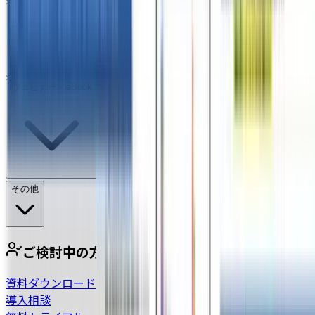
お役立ち資料
ウェビナー・eBook
その他
ご検討中の方
資料ダウンロード
導入相談