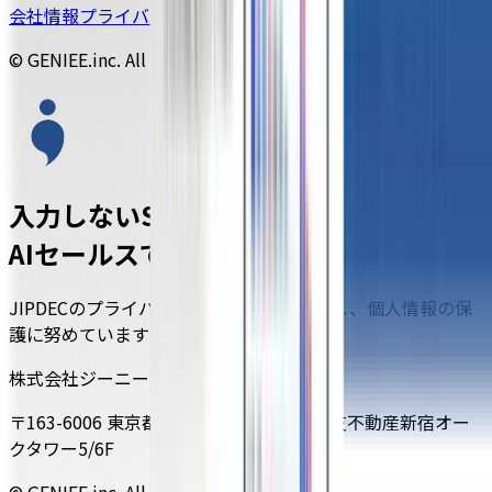
会社情報
プライバシーポリシー
利用規約
推奨環境
© GENIEE.inc. All Rights Reserved.
入力しないSFA
AIセールスで収益最大化
JIPDECのプライバシーマーク認証を取得し、個人情報の保
護に努めています
株式会社ジーニー
〒163-6006 東京都新宿区西新宿6-8-1 住友不動産新宿オー
クタワー5/6F
© GENIEE.inc. All Rights Reserved.