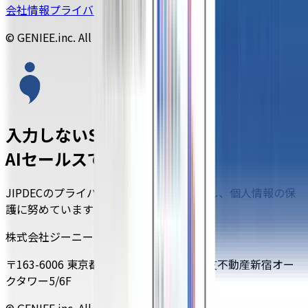
会社情報
プライバシーポリシー
利用規約
推奨環境
© GENIEE.inc. All Rights Reserved.
入力しないSFA
AIセールスで収益最大化
JIPDECのプライバシーマーク認証を取得し、個人情報の保
護に努めています
株式会社ジーニー
〒163-6006 東京都新宿区西新宿6-8-1 住友不動産新宿オー
クタワー5/6F
© GENIEE.inc. All Rights Reserved.