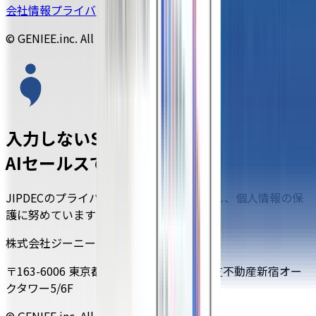
会社情報
プライバシーポリシー
利用規約
推奨環境
© GENIEE.inc. All Rights Reserved.
入力しないSFA
AIセールスで収益最大化
JIPDECのプライバシーマーク認証を取得し、個人情報の保
護に努めています
株式会社ジーニー
〒163-6006 東京都新宿区西新宿6-8-1 住友不動産新宿オー
クタワー5/6F
© GENIEE.inc. All Rights Reserved.