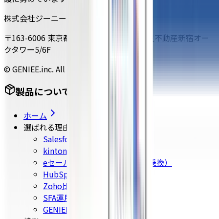
株式会社ジーニー
〒163-6006 東京都新宿区西新宿6-8-1 住友不動産新宿オー
クタワー5/6F
© GENIEE.inc. All Rights Reserved.
製品について
ホーム
選ばれる理由
Salesforce比較（乗換）
kintone比較（乗換）
eセールスマネージャー比較（乗換）
HubSpot比較（乗換）
Zoho比較（乗換）
SFA運用支援・サポート内容
GENIEE SFA/CRM選ばれる理由