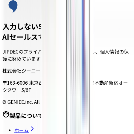
入力しないSFA
AIセールスで収益最大化
JIPDECのプライバシーマーク認証を取得し、個人情報の保
護に努めています
株式会社ジーニー
〒163-6006 東京都新宿区西新宿6-8-1 住友不動産新宿オー
クタワー5/6F
© GENIEE.inc. All Rights Reserved.
製品について
ホーム