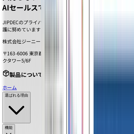
AIセールスで収益最大化
JIPDECのプライバシーマーク認証を取得し、個人情報の保
護に努めています
株式会社ジーニー
〒163-6006 東京都新宿区西新宿6-8-1 住友不動産新宿オー
クタワー5/6F
製品について
ホーム
選ばれる理由
機能