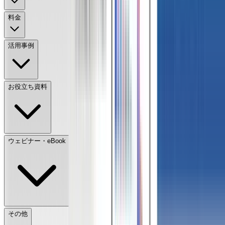
料金
活用事例
お役立ち資料
ウェビナー・eBook
その他