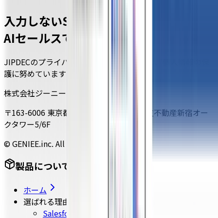
入力しないSFA
AIセールスで収益最大化
JIPDECのプライバシーマーク認証を取得し、個人情報の保
護に努めています
株式会社ジーニー
〒163-6006 東京都新宿区西新宿6-8-1 住友不動産新宿オー
クタワー5/6F
© GENIEE.inc. All Rights Reserved.
製品について
ホーム
選ばれる理由
Salesforce比較（乗換）