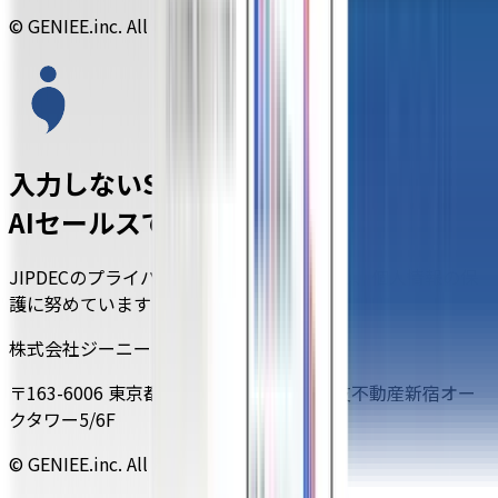
© GENIEE.inc. All Rights Reserved.
入力しないSFA
AIセールスで収益最大化
JIPDECのプライバシーマーク認証を取得し、個人情報の保
護に努めています
株式会社ジーニー
〒163-6006 東京都新宿区西新宿6-8-1 住友不動産新宿オー
クタワー5/6F
© GENIEE.inc. All Rights Reserved.