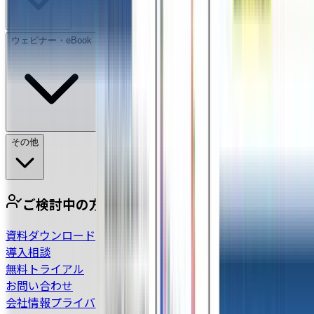
ウェビナー・eBook
その他
ご検討中の方
資料ダウンロード
導入相談
無料トライアル
お問い合わせ
会社情報
プライバシーポリシー
利用規約
推奨環境