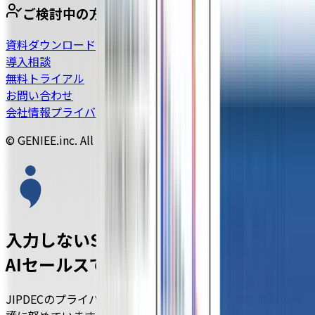
ご検討中の方
資料ダウンロード
導入相談
無料トライアル
お問い合わせ
会社情報
プライバシーポリシー
利用規約
推奨環境
© GENIEE.inc. All Rights Reserved.
入力しないSFA
AIセールスで収益最大化
JIPDECのプライバシーマーク認証を取得し、個人情報の保