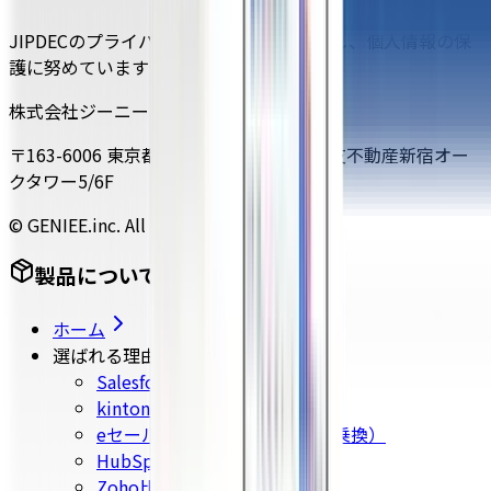
JIPDECのプライバシーマーク認証を取得し、個人情報の保
護に努めています
株式会社ジーニー
〒163-6006 東京都新宿区西新宿6-8-1 住友不動産新宿オー
クタワー5/6F
© GENIEE.inc. All Rights Reserved.
製品について
ホーム
選ばれる理由
Salesforce比較（乗換）
kintone比較（乗換）
eセールスマネージャー比較（乗換）
HubSpot比較（乗換）
Zoho比較（乗換）