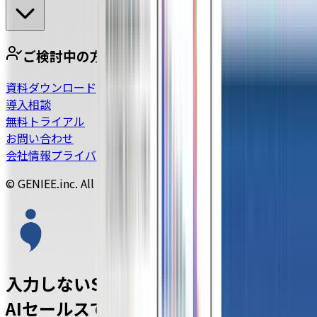
ご検討中の方
資料ダウンロード
導入相談
無料トライアル
お問い合わせ
会社情報
プライバシーポリシー
利用規約
推奨環境
© GENIEE.inc. All Rights Reserved.
入力しないSFA
AIセールスで収益最大化