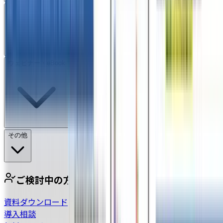
お役立ち資料
ウェビナー・eBook
その他
ご検討中の方
資料ダウンロード
導入相談