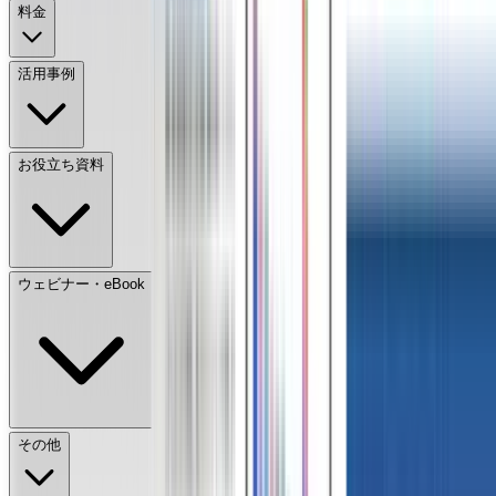
料金
活用事例
お役立ち資料
ウェビナー・eBook
その他