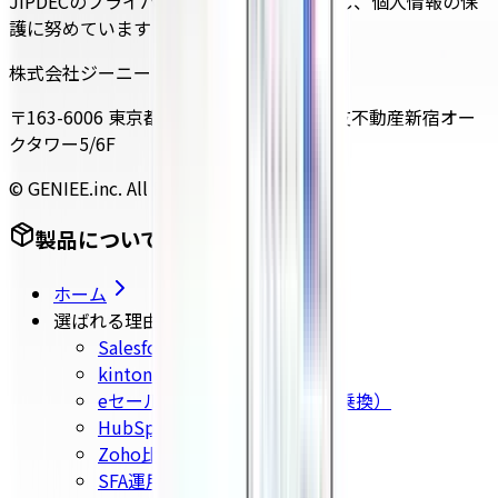
JIPDECのプライバシーマーク認証を取得し、個人情報の保
護に努めています
株式会社ジーニー
〒163-6006 東京都新宿区西新宿6-8-1 住友不動産新宿オー
クタワー5/6F
© GENIEE.inc. All Rights Reserved.
製品について
ホーム
選ばれる理由
Salesforce比較（乗換）
kintone比較（乗換）
eセールスマネージャー比較（乗換）
HubSpot比較（乗換）
Zoho比較（乗換）
SFA運用支援・サポート内容