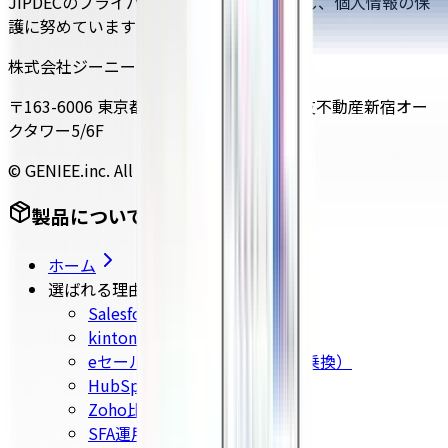
JIPDECのプライバシーマーク認証を取得し、個人情報の保
護に努めています
株式会社ジーニー
〒163-6006 東京都新宿区西新宿6-8-1 住友不動産新宿オー
クタワー5/6F
© GENIEE.inc. All Rights Reserved.
製品について
ホーム
選ばれる理由
Salesforce比較（乗換）
kintone比較（乗換）
eセールスマネージャー比較（乗換）
HubSpot比較（乗換）
Zoho比較（乗換）
SFA運用支援・サポート内容