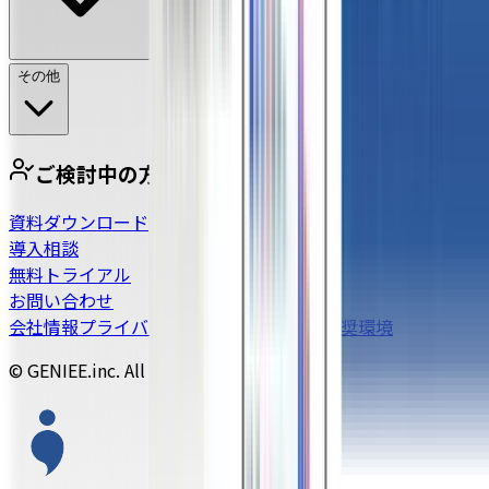
その他
ご検討中の方
資料ダウンロード
導入相談
無料トライアル
お問い合わせ
会社情報
プライバシーポリシー
利用規約
推奨環境
© GENIEE.inc. All Rights Reserved.