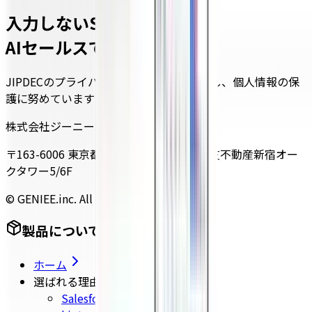
入力しないSFA
AIセールスで収益最大化
JIPDECのプライバシーマーク認証を取得し、個人情報の保
護に努めています
株式会社ジーニー
〒163-6006 東京都新宿区西新宿6-8-1 住友不動産新宿オー
クタワー5/6F
© GENIEE.inc. All Rights Reserved.
製品について
ホーム
選ばれる理由
Salesforce比較（乗換）