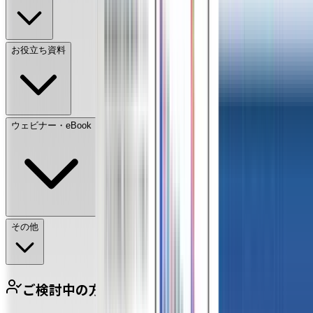
お役立ち資料
ウェビナー・eBook
その他
ご検討中の方