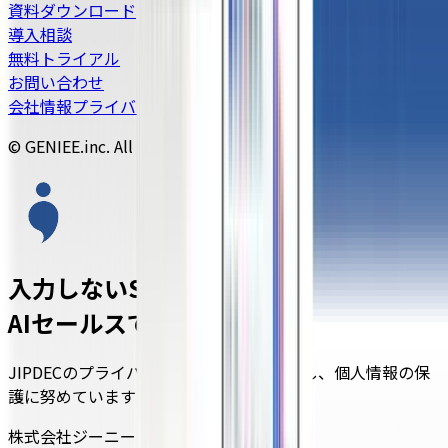
資料ダウンロード
導入相談
無料トライアル
お問い合わせ
会社情報
プライバシーポリシー
利用規約
推奨環境
© GENIEE.inc. All Rights Reserved.
入力しないSFA
AIセールスで収益最大化
JIPDECのプライバシーマーク認証を取得し、個人情報の保
護に努めています
株式会社ジーニー