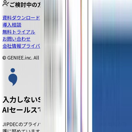
ご検討中の方
資料ダウンロード
導入相談
無料トライアル
お問い合わせ
会社情報
プライバシーポリシー
利用規約
推奨環境
© GENIEE.inc. All Rights Reserved.
入力しないSFA
AIセールスで収益最大化
JIPDECのプライバシーマーク認証を取得し、個人情報の保
護に努めています