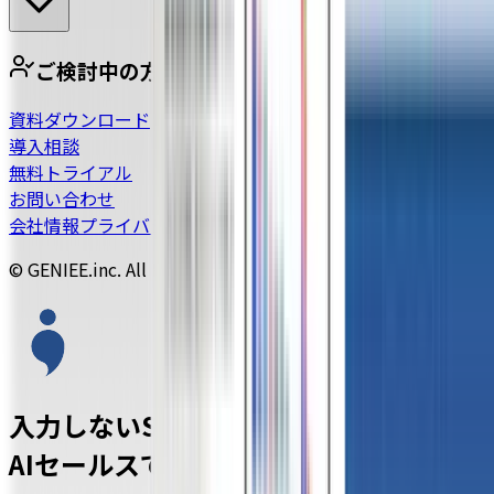
ご検討中の方
資料ダウンロード
導入相談
無料トライアル
お問い合わせ
会社情報
プライバシーポリシー
利用規約
推奨環境
© GENIEE.inc. All Rights Reserved.
入力しないSFA
AIセールスで収益最大化