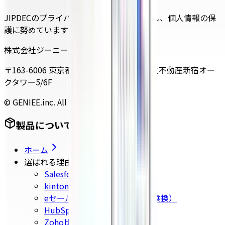
JIPDECのプライバシーマーク認証を取得し、個人情報の保
護に努めています
株式会社ジーニー
〒163-6006 東京都新宿区西新宿6-8-1 住友不動産新宿オー
クタワー5/6F
© GENIEE.inc. All Rights Reserved.
製品について
ホーム
選ばれる理由
Salesforce比較（乗換）
kintone比較（乗換）
eセールスマネージャー比較（乗換）
HubSpot比較（乗換）
Zoho比較（乗換）