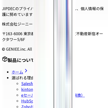
JIPDECのプライバシーマーク認証を取得し、個人情報の保
護に努めています
株式会社ジーニー
〒163-6006 東京都新宿区西新宿6-8-1 住友不動産新宿オー
クタワー5/6F
© GENIEE.inc. All Rights Reserved.
製品について
ホーム
選ばれる理由
Salesforce比較（乗換）
kintone比較（乗換）
eセールスマネージャー比較（乗換）
HubSpot比較（乗換）
Zoho比較（乗換）