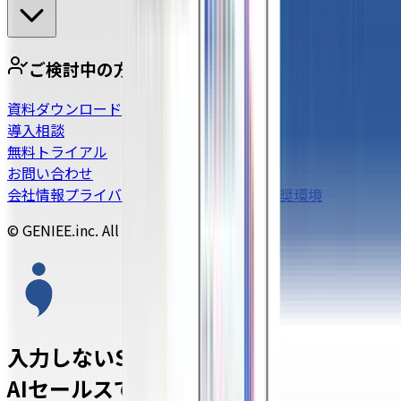
ご検討中の方
資料ダウンロード
導入相談
無料トライアル
お問い合わせ
会社情報
プライバシーポリシー
利用規約
推奨環境
© GENIEE.inc. All Rights Reserved.
入力しないSFA
AIセールスで収益最大化