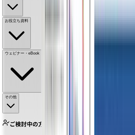
お役立ち資料
ウェビナー・eBook
その他
ご検討中の方