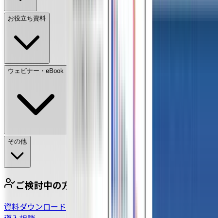
お役立ち資料
ウェビナー・eBook
その他
ご検討中の方
資料ダウンロード
導入相談