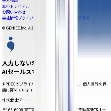
無料トライアル
お問い合わせ
会社情報
プライバシーポリシー
利用規約
推奨環境
© GENIEE.inc. All Rights Reserved.
入力しないSFA
AIセールスで収益最大化
JIPDECのプライバシーマーク認証を取得し、個人情報の保
護に努めています
株式会社ジーニー
〒163-6006 東京都新宿区西新宿6-8-1 住友不動産新宿オー