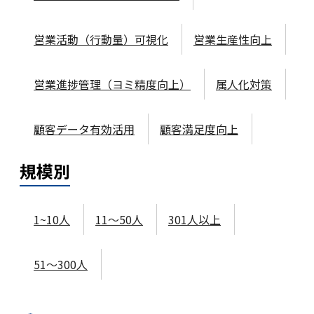
営業活動（行動量）可視化
営業生産性向上
営業進捗管理（ヨミ精度向上）
属人化対策
顧客データ有効活用
顧客満足度向上
規模
別
1~10人
11～50人
301人以上
51～300人