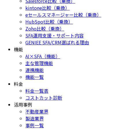
Salesforce比較（乗換）
kintone比較（乗換）
eセールスマネージャー比較（乗換）
HubSpot比較（乗換）
Zoho比較（乗換）
SFA運用支援・サポート内容
GENIEE SFA/CRM選ばれる理由
機能
AI×SFA（機能）
主な管理機能
連携機能
機能一覧
料金
料金一覧表
コストカット診断
活用事例
不動産業界
製造業界
事例一覧