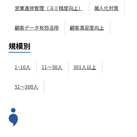
営業進捗管理（ヨミ精度向上）
属人化対策
顧客データ有効活用
顧客満足度向上
規模
別
1~10人
11～50人
301人以上
51～300人