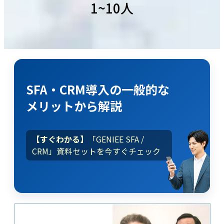
1~10人
SFA・CRM導入
の
一般的な
メリット
から解説
【すぐわかる】
「GENIEE SFA /
CRM」資料セットを今すぐチェック