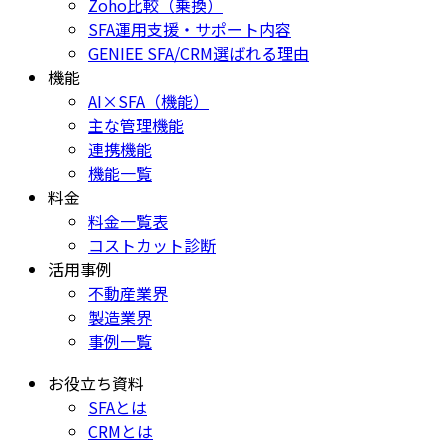
Zoho比較（乗換）
SFA運用支援・サポート内容
GENIEE SFA/CRM選ばれる理由
機能
AI×SFA（機能）
主な管理機能
連携機能
機能一覧
料金
料金一覧表
コストカット診断
活用事例
不動産業界
製造業界
事例一覧
お役立ち資料
SFAとは
CRMとは