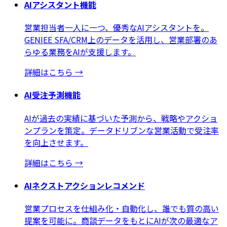
AIアシスタント機能
営業担当者一人に一つ、優秀なAIアシスタントを。
GENIEE SFA/CRM上のデータを活用し、営業部署のあ
らゆる業務をAIが支援します。
詳細はこちら
→
AI受注予測機能
AIが過去の実績に基づいた予測から、戦略やアクショ
ンプランを策定。データドリブンな営業活動で受注率
を向上させます。
詳細はこちら
→
AIネクストアクションレコメンド
営業プロセスを仕組み化・自動化し、誰でも質の高い
提案を可能に。商談データをもとにAIが次の最適なア