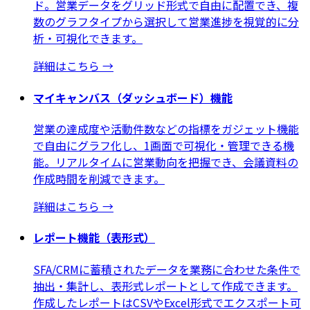
ド。営業データをグリッド形式で自由に配置でき、複
数のグラフタイプから選択して営業進捗を視覚的に分
析・可視化できます。
詳細はこちら
→
マイキャンバス（ダッシュボード）機能
営業の達成度や活動件数などの指標をガジェット機能
で自由にグラフ化し、1画面で可視化・管理できる機
能。リアルタイムに営業動向を把握でき、会議資料の
作成時間を削減できます。
詳細はこちら
→
レポート機能（表形式）
SFA/CRMに蓄積されたデータを業務に合わせた条件で
抽出・集計し、表形式レポートとして作成できます。
作成したレポートはCSVやExcel形式でエクスポート可