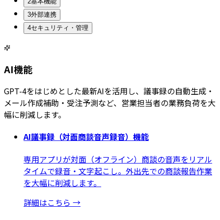
2
基本機能
3
外部連携
4
セキュリティ・管理
AI機能
GPT-4をはじめとした最新AIを活用し、議事録の自動生成・
メール作成補助・受注予測など、営業担当者の業務負荷を大
幅に削減します。
AI議事録（対面商談音声録音）機能
専用アプリが対面（オフライン）商談の音声をリアル
タイムで録音・文字起こし。外出先での商談報告作業
を大幅に削減します。
詳細はこちら
→