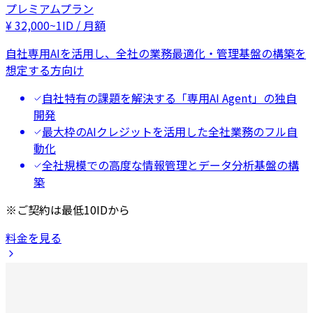
プレミアムプラン
¥
32,000
~
1ID / 月額
自社専用AIを活用し、全社の業務最適化・管理基盤の構築を
想定する方向け
自社特有の課題を解決する「専用AI Agent」の独自
開発
最大枠のAIクレジットを活用した全社業務のフル自
動化
全社規模での高度な情報管理とデータ分析基盤の構
築
※ご契約は最低10IDから
料金を見る