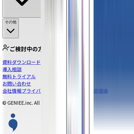
その他
ご検討中の方
資料ダウンロード
導入相談
無料トライアル
お問い合わせ
会社情報
プライバシーポリシー
利用規約
推奨環境
© GENIEE.inc. All Rights Reserved.