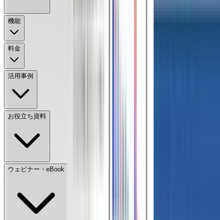
機能
料金
活用事例
お役立ち資料
ウェビナー・eBook