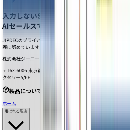
入力しないSFA
AIセールスで収益最大化
JIPDECのプライバシーマーク認証を取得し、個人情報の保
護に努めています
株式会社ジーニー
〒163-6006 東京都新宿区西新宿6-8-1 住友不動産新宿オー
クタワー5/6F
製品について
ホーム
選ばれる理由