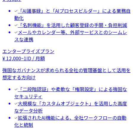
「AI議事録」と「AIプロセスビルダー」による業務自
動化
「名刺機能」を活用した顧客登録の手間・負担削減
メールやカレンダー等、外部サービスとのシームレ
スな連携
エンタープライズプラン
¥
12,000
~
1ID / 月額
強固なガバナンスが求められる全社の管理基盤として活用を
想定する方向け
「二段階認証」や柔軟な「権限設定」による強固な
セキュリティ
大規模な「カスタムオブジェクト」を活用した高度
なデータ分析
拡張されたAI機能による、全社ワークフローの自動
化と統制