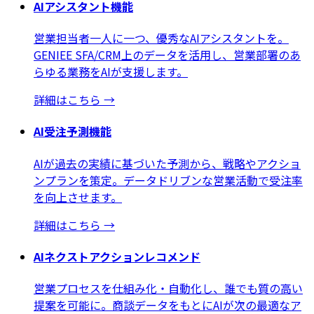
AIアシスタント機能
営業担当者一人に一つ、優秀なAIアシスタントを。
GENIEE SFA/CRM上のデータを活用し、営業部署のあ
らゆる業務をAIが支援します。
詳細はこちら
→
AI受注予測機能
AIが過去の実績に基づいた予測から、戦略やアクショ
ンプランを策定。データドリブンな営業活動で受注率
を向上させます。
詳細はこちら
→
AIネクストアクションレコメンド
営業プロセスを仕組み化・自動化し、誰でも質の高い
提案を可能に。商談データをもとにAIが次の最適なア