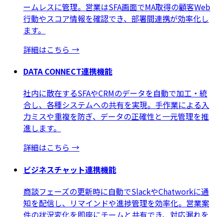
ームレスに管理。営業はSFA画面でMA取得の顧客Web
行動やスコア情報を確認でき、部署間連携が効率化し
ます。
詳細はこちら
→
DATA CONNECT連携機能
社内に散在するSFAやCRMのデータを自動で加工・統
合し、各種システムへの共有を実現。手作業による入
力ミスや重複を防ぎ、データの正確性と一元管理を推
進します。
詳細はこちら
→
ビジネスチャット連携機能
商談フェーズの更新時に自動でSlackやChatworkに通
知を配信し、リマインドや進捗管理を効率化。営業案
件の状況変化を即座にチームと共有でき、対応漏れを