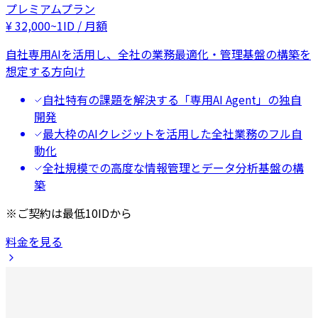
プレミアムプラン
¥
32,000
~
1ID / 月額
自社専用AIを活用し、全社の業務最適化・管理基盤の構築を
想定する方向け
自社特有の課題を解決する「専用AI Agent」の独自
開発
最大枠のAIクレジットを活用した全社業務のフル自
動化
全社規模での高度な情報管理とデータ分析基盤の構
築
※ご契約は最低10IDから
料金を見る