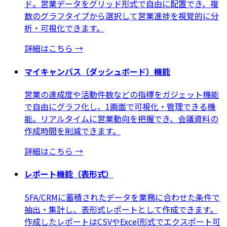
ド。営業データをグリッド形式で自由に配置でき、複
数のグラフタイプから選択して営業進捗を視覚的に分
析・可視化できます。
詳細はこちら
→
マイキャンバス（ダッシュボード）機能
営業の達成度や活動件数などの指標をガジェット機能
で自由にグラフ化し、1画面で可視化・管理できる機
能。リアルタイムに営業動向を把握でき、会議資料の
作成時間を削減できます。
詳細はこちら
→
レポート機能（表形式）
SFA/CRMに蓄積されたデータを業務に合わせた条件で
抽出・集計し、表形式レポートとして作成できます。
作成したレポートはCSVやExcel形式でエクスポート可