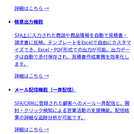
詳細はこちら
→
帳票出力機能
SFA上に入力された商談や商品情報を自動で見積書・
請求書に反映。テンプレートをExcelで自由にカスタマ
イズでき、Excel・PDF形式での出力が可能。出力デー
タは自動で添付保存され、見積書作成業務を効率化し
ます。
詳細はこちら
→
メール配信機能（一斉配信）
SFA/CRMに登録された顧客へのメール一斉配信と、開
封・クリック検知による営業活動の支援機能。配信結
果の詳細な追跡分析が可能です。
詳細はこちら
→