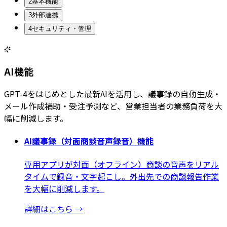
2
基本機能
3
外部連携
4
セキュリティ・管理
AI機能
GPT-4をはじめとした最新AIを活用し、議事録の自動生成・
メール作成補助・受注予測など、営業担当者の業務負荷を大
幅に削減します。
AI議事録（対面商談音声録音）機能
専用アプリが対面（オフライン）商談の音声をリアル
タイムで録音・文字起こし。外出先での商談報告作業
を大幅に削減します。
詳細はこちら
→