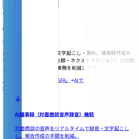
カテゴリー別
課題別
AI機能
最新AIで商談音声を自動文字起こし・要約。議事録作成や
SFA項目（受注予定日・金額・ネクストアクション）の自動
入力により、営業の入力業務を削減します。
入力ゼロへ「入力しないSFA」
AIで営業を自動化「資料請
求」
AI議事録（対面商談音声録音）機能
対面商談の音声をリアルタイムで録音・文字起こし
し、報告作成の手間を削減。