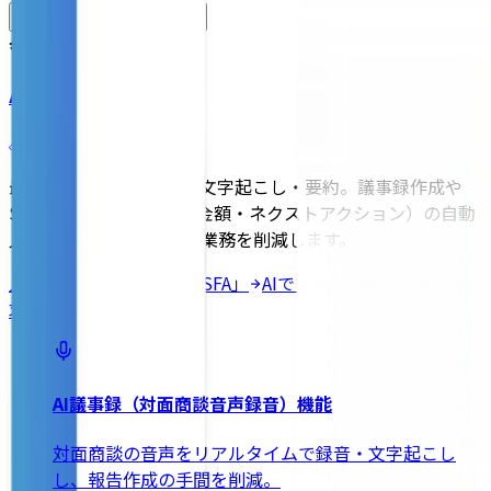
カテゴリー別
課題別
AI機能
最新AIで商談音声を自動文字起こし・要約。議事録作成や
SFA項目（受注予定日・金額・ネクストアクション）の自動
入力により、営業の入力業務を削減します。
入力ゼロへ「入力しないSFA」
AIで営業を自動化「資料請
求」
AI議事録（対面商談音声録音）機能
対面商談の音声をリアルタイムで録音・文字起こし
し、報告作成の手間を削減。