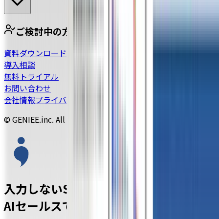
ご検討中の方
資料ダウンロード
導入相談
無料トライアル
お問い合わせ
会社情報
プライバシーポリシー
利用規約
推奨環境
© GENIEE.inc. All Rights Reserved.
入力しないSFA
AIセールスで収益最大化