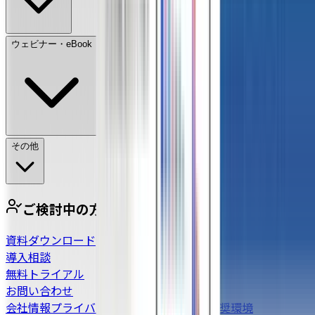
ウェビナー・eBook
その他
ご検討中の方
資料ダウンロード
導入相談
無料トライアル
お問い合わせ
会社情報
プライバシーポリシー
利用規約
推奨環境