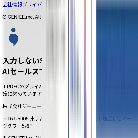
会社情報
プライバシーポリシー
利用規約
推奨環境
© GENIEE.inc. All Rights Reserved.
入力しないSFA
AIセールスで収益最大化
JIPDECのプライバシーマーク認証を取得し、個人情報の保
護に努めています
株式会社ジーニー
〒163-6006 東京都新宿区西新宿6-8-1 住友不動産新宿オー
クタワー5/6F
© GENIEE.inc. All Rights Reserved.