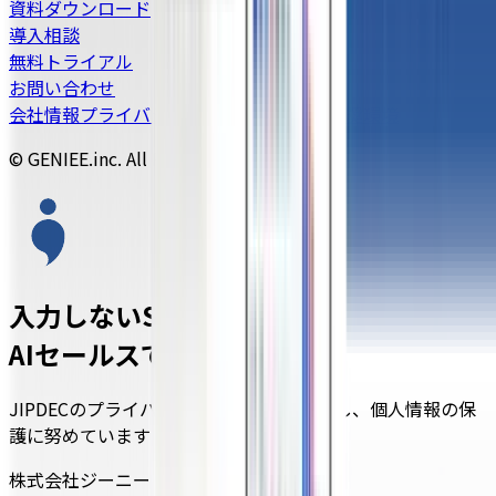
資料ダウンロード
導入相談
無料トライアル
お問い合わせ
会社情報
プライバシーポリシー
利用規約
推奨環境
© GENIEE.inc. All Rights Reserved.
入力しないSFA
AIセールスで収益最大化
JIPDECのプライバシーマーク認証を取得し、個人情報の保
護に努めています
株式会社ジーニー