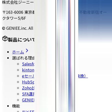
株式会社ジーニー
〒163-6006 東京都新宿区西新宿6-8-1 住友不動産新宿オー
クタワー5/6F
© GENIEE.inc. All Rights Reserved.
製品について
ホーム
選ばれる理由
Salesforce比較（乗換）
kintone比較（乗換）
eセールスマネージャー比較（乗換）
HubSpot比較（乗換）
Zoho比較（乗換）
SFA運用支援・サポート内容
GENIEE SFA/CRM選ばれる理由
機能
AI×SFA（機能）