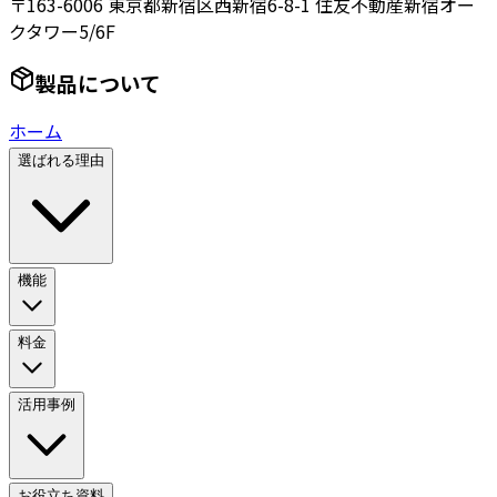
〒163-6006 東京都新宿区西新宿6-8-1 住友不動産新宿オー
クタワー5/6F
製品について
ホーム
選ばれる理由
機能
料金
活用事例
お役立ち資料