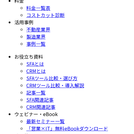
料金
料金一覧表
コストカット診断
活用事例
不動産業界
製造業界
事例一覧
お役立ち資料
SFAとは
CRMとは
SFAツール比較・選び方
CRMツール比較・導入解説
記事一覧
SFA関連記事
CRM関連記事
ウェビナー・eBook
最新セミナー一覧
「営業×IT」無料eBookダウンロード