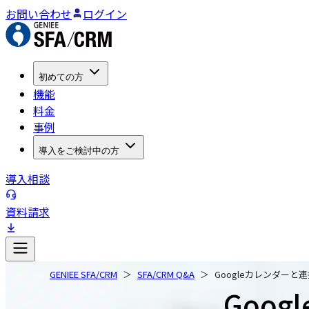
お問い合わせ
ログイン
初めての方
機能
料金
事例
導入をご検討中の方
導入相談
資料請求
GENIEE SFA/CRM
SFA/CRM Q&A
Googleカレンダーと
Goo