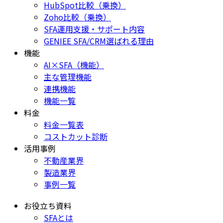
HubSpot比較（乗換）
Zoho比較（乗換）
SFA運用支援・サポート内容
GENIEE SFA/CRM選ばれる理由
機能
AI×SFA（機能）
主な管理機能
連携機能
機能一覧
料金
料金一覧表
コストカット診断
活用事例
不動産業界
製造業界
事例一覧
お役立ち資料
SFAとは