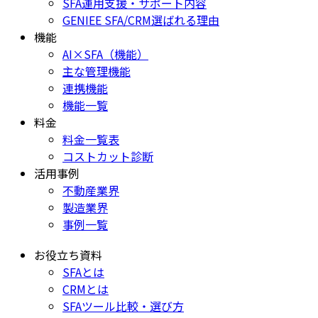
SFA運用支援・サポート内容
GENIEE SFA/CRM選ばれる理由
機能
AI×SFA（機能）
主な管理機能
連携機能
機能一覧
料金
料金一覧表
コストカット診断
活用事例
不動産業界
製造業界
事例一覧
お役立ち資料
SFAとは
CRMとは
SFAツール比較・選び方