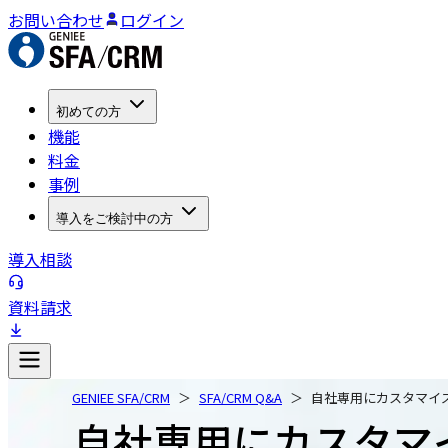
お問い合わせ
ログイン
初めての方
機能
料金
事例
導入をご検討中の方
導入相談
資料請求
GENIEE SFA/CRM
SFA/CRM Q&A
自社専用にカスタマイ
自社専用にカスタマ