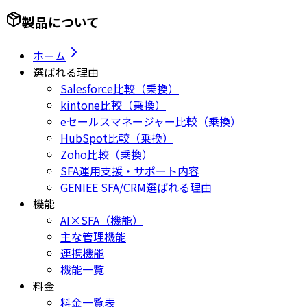
製品について
ホーム
選ばれる理由
Salesforce比較（乗換）
kintone比較（乗換）
eセールスマネージャー比較（乗換）
HubSpot比較（乗換）
Zoho比較（乗換）
SFA運用支援・サポート内容
GENIEE SFA/CRM選ばれる理由
機能
AI×SFA（機能）
主な管理機能
連携機能
機能一覧
料金
料金一覧表