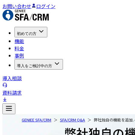
お問い合わせ
ログイン
初めての方
機能
料金
事例
導入をご検討中の方
導入相談
資料請求
GENIEE SFA/CRM
SFA/CRM Q&A
弊社独自の機能を追加
弊社独自の